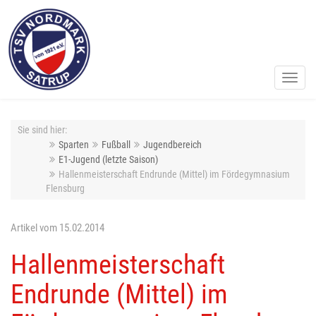
Toggl
navig
Sie sind hier:
Sparten
Fußball
Jugendbereich
E1-Jugend (letzte Saison)
Hallenmeisterschaft Endrunde (Mittel) im Fördegymnasium
Flensburg
Artikel vom 15.02.2014
Hallenmeisterschaft
Endrunde (Mittel) im