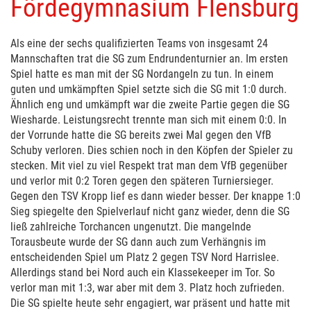
Fördegymnasium Flensburg
Als eine der sechs qualifizierten Teams von insgesamt 24
Mannschaften trat die SG zum Endrundenturnier an. Im ersten
Spiel hatte es man mit der SG Nordangeln zu tun. In einem
guten und umkämpften Spiel setzte sich die SG mit 1:0 durch.
Ähnlich eng und umkämpft war die zweite Partie gegen die SG
Wiesharde. Leistungsrecht trennte man sich mit einem 0:0. In
der Vorrunde hatte die SG bereits zwei Mal gegen den VfB
Schuby verloren. Dies schien noch in den Köpfen der Spieler zu
stecken. Mit viel zu viel Respekt trat man dem VfB gegenüber
und verlor mit 0:2 Toren gegen den späteren Turniersieger.
Gegen den
TSV
Kropp lief es dann wieder besser. Der knappe 1:0
Sieg spiegelte den Spielverlauf nicht ganz wieder, denn die SG
ließ zahlreiche Torchancen ungenutzt. Die mangelnde
Torausbeute wurde der SG dann auch zum Verhängnis im
entscheidenden Spiel um Platz 2 gegen
TSV
Nord Harrislee.
Allerdings stand bei Nord auch ein Klassekeeper im Tor. So
verlor man mit 1:3, war aber mit dem 3. Platz hoch zufrieden.
Die SG spielte heute sehr engagiert, war präsent und hatte mit