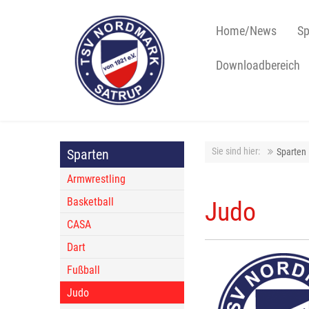
Home/News
Sp
Downloadbereich
Sie sind hier:
Sparten
Sparten
Armwrestling
Basketball
Judo
CASA
Dart
Fußball
Judo