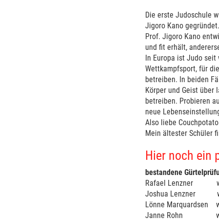
Die erste Judoschule 
Jigoro Kano gegründet
Prof. Jigoro Kano entw
und fit erhält, anderers
In Europa ist Judo seit
Wettkampfsport, für die
betreiben. In beiden Fä
Körper und Geist über l
betreiben. Probieren au
neue Lebenseinstellun
Also liebe Couchpotatos
Mein ältester Schüler f
Hier noch ein 
bestandene Gürtelprü
Rafael Le
Joshua L
Lönne Mar
Janne R