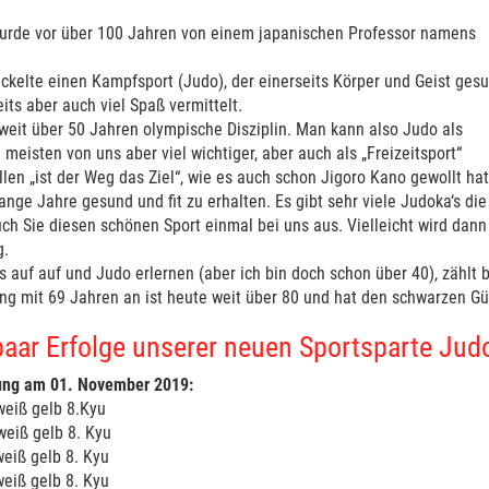
wurde vor über 100 Jahren von einem japanischen Professor namens
.
ickelte einen Kampfsport (Judo), der einerseits Körper und Geist ges
eits aber auch viel Spaß vermittelt.
 weit über 50 Jahren olympische Disziplin. Man kann also Judo als
 meisten von uns aber viel wichtiger, aber auch als „Freizeitsport“
llen „ist der Weg das Ziel“, wie es auch schon Jigoro Kano gewollt hat
ange Jahre gesund und fit zu erhalten. Es gibt sehr viele Judoka‘s di
ch Sie diesen schönen Sport einmal bei uns aus. Vielleicht wird dann 
g.
 auf auf und Judo erlernen (aber ich bin doch schon über 40), zählt b
ing mit 69 Jahren an ist heute weit über 80 und hat den schwarzen Gü
paar Erfolge unserer neuen Sportsparte Jud
fung am 01. November 2019:
nzner weiß gelb 8.Kyu
enzner weiß gelb 8. Kyu
quardsen weiß gelb 8. Kyu
ohn weiß gelb 8. Kyu