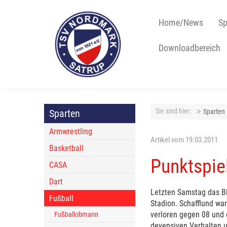
Home/News
Sp
Downloadbereich
Sie sind hier:
Sparten
Sparten
Armwrestling
Artikel vom 19.03.2011
Basketball
Punktspie
CASA
Dart
Letzten Samstag das Bl
Fußball
Stadion. Schafflund wa
verloren gegen 08 und 
Fußballobmann
devensiven Verhalten u