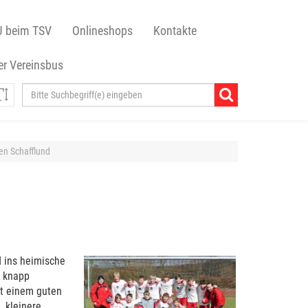
J beim TSV
Onlineshops
Kontakte
r Vereinsbus
en Schafflund
d ins heimische
r knapp
it einem guten
…kleinere