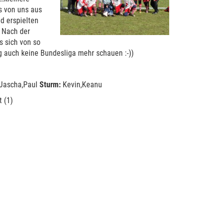
s von uns aus
d erspielten
. Nach der
s sich von so
 auch keine Bundesliga mehr schauen :-))
,Jascha,Paul
Sturm:
Kevin,Keanu
 (1)