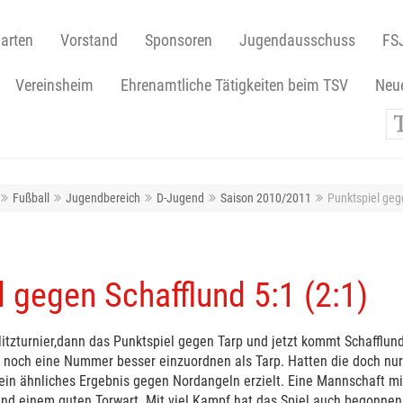
arten
Vorstand
Sponsoren
Jugendausschuss
FS
Vereinsheim
Ehrenamtliche Tätigkeiten beim TSV
Neue
Fußball
Jugendbereich
D-Jugend
Saison 2010/2011
Punktspiel geg
l gegen Schafflund 5:1 (2:1)
itzturnier,dann das Punktspiel gegen Tarp und jetzt kommt Schafflun
r noch eine Nummer besser einzuordnen als Tarp. Hatten die doch nu
ein ähnliches Ergebnis gegen Nordangeln erzielt. Eine Mannschaft m
nd einem guten Torwart. Mit viel Kampf hat das Spiel auch begonnen