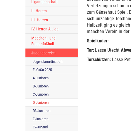
Ligamannschaft
Verletzungen schon in 
II. Herren
zum Gänsehaut Spiel. D
sich unzählige Torchan
III. Herren
Halbzeit ging es gleic
IV. Herren Altliga
manchen Verein in der
Mädchen.- und
Spielkader:
Frauenfußball
Tor:
Lasse Utecht
Abwe
Jugendbereich
Torschützen:
Lasse Pete
Jugendkoordination
FuCaSa 2025
A-Junioren
B-Junioren
C-Junioren
D-Junioren
D3-Junioren
E-Junioren
E2-Jugend