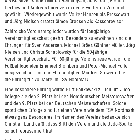
Als Beisitzer wurden Maren Henningsen, Jens Röth, Florian
Dechow und Andreas Lorenzen in den erweiterten Vorstand
gewählt. Wiedergewählt wurde Volker Hansen als Pressewart
und Jörg Nielsen ersetzt Simon Dreesen als Kassenrevisor.
Zahlreiche Vereinsmitglieder wurden für langjährige
Vereinsmitgliedschaft geehrt. Besonders zu erwähnen sind die
Ehrungen für Sven Andersen, Michael Bröer, Günther Müller, Jörg
Nielsen und Christa Schablowsky für die 50-jährige
Vereinsmitgliedschaft. Für 60-jährige Vereinstreue wurden die
Fußballlegenden Emanuel Bromberg und Peter-Michael Füller
ausgezeichnet und das Ehrenmitglied Manfred Stöwer erhielt
die Ehrung für 70 Jahre im TSV Nordmark.
Eine besondere Ehrung wurde Britt Fallkowski zu Teil. Im Judo
belegte sie den 2. Platz bei den Norddeutschen Meisterschaften
und den 9. Platz bei den Deutschen Meisterschaften. Solche
sportlichen Erfolge sind für einen Verein wie dem TSV Nordmark
etwas ganz Besonderes. Im Namen des Vereins bedankte sich
Christian Lund dafür, dass Britt den Verein und die Judo-Sparte
so gut repräsentiert hat.