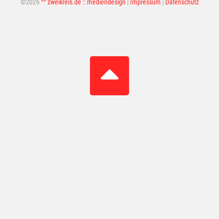
©2026
°° zweikreis.de :: mediendesign
|
Impressum
|
Datenschutz